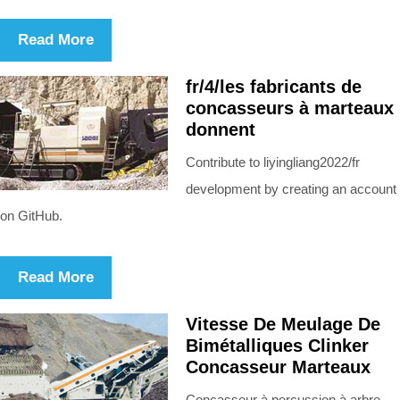
Read More
fr/4/les fabricants de
concasseurs à marteaux
donnent
Contribute to liyingliang2022/fr
development by creating an account
on GitHub.
Read More
Vitesse De Meulage De
Bimétalliques Clinker
Concasseur Marteaux
Concasseur à percussion à arbre