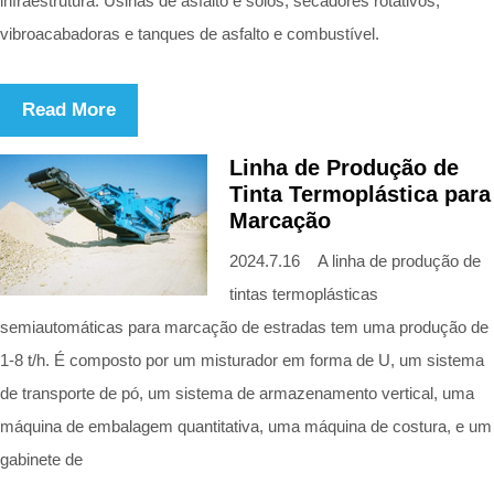
infraestrutura. Usinas de asfalto e solos, secadores rotativos,
vibroacabadoras e tanques de asfalto e combustível.
Read More
Linha de Produção de
Tinta Termoplástica para
Marcação
2024.7.16 A linha de produção de
tintas termoplásticas
semiautomáticas para marcação de estradas tem uma produção de
1-8 t/h. É composto por um misturador em forma de U, um sistema
de transporte de pó, um sistema de armazenamento vertical, uma
máquina de embalagem quantitativa, uma máquina de costura, e um
gabinete de