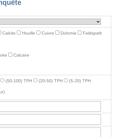
nquête
Calcite
Houille
Cuivre
Dolomie
Feldspath
roke
Calcaire
(50-100) TPH
(20-50) TPH
(5-20) TPH
ur)