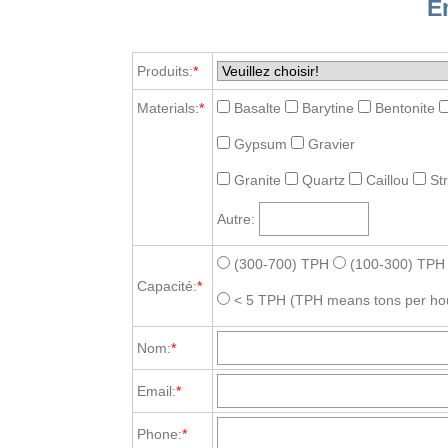
E
Produits:
*
Materials:
*
Basalte
Barytine
Bentonite
Gypsum
Gravier
Granite
Quartz
Caillou
St
Autre:
(300-700) TPH
(100-300) TPH
Capacité:
*
< 5 TPH
(TPH means tons per ho
Nom:
*
Email:
*
Phone:
*