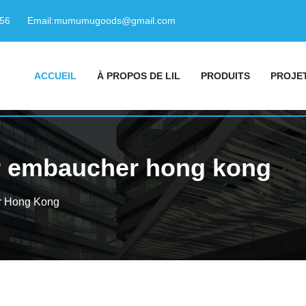
156
Email:
mumumugoods@gmail.com
ACCUEIL
À PROPOS DE LIL
PRODUITS
PROJE
r embaucher hong kong
r Hong Kong