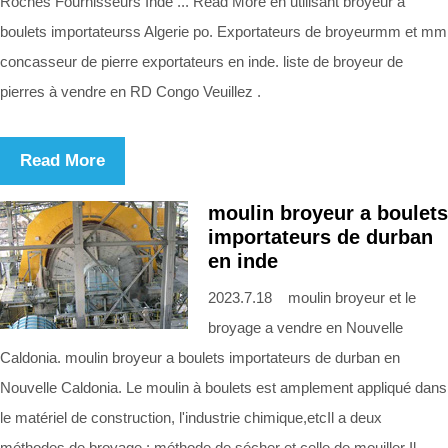
Roches Fournisseurs Inde ... Read More en utilisant broyeur a
boulets importateurss Algerie po. Exportateurs de broyeurmm et mm
concasseur de pierre exportateurs en inde. liste de broyeur de
pierres à vendre en RD Congo Veuillez .
Read More
moulin broyeur a boulets
importateurs de durban
en inde
2023.7.18 moulin broyeur et le
broyage a vendre en Nouvelle
Caldonia. moulin broyeur a boulets importateurs de durban en
Nouvelle Caldonia. Le moulin à boulets est amplement appliqué dans
le matériel de construction, l'industrie chimique,etcIl a deux
méthodes de broyage : méthode de sécher et celle de mouiller Il .