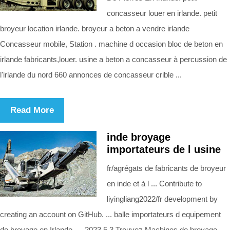
concasseur louer en irlande. petit
broyeur location irlande. broyeur a beton a vendre irlande
Concasseur mobile, Station . machine d occasion bloc de beton en
irlande fabricants,louer. usine a beton a concasseur à percussion de
l'irlande du nord 660 annonces de concasseur crible ...
Read More
inde broyage
importateurs de l usine
fr/agrégats de fabricants de broyeur
en inde et à l ... Contribute to
liyingliang2022/fr development by
creating an account on GitHub. ... balle importateurs d equipement
de broyage en Irlande. ... 2023.5.3 Trouvez Machines de broyage