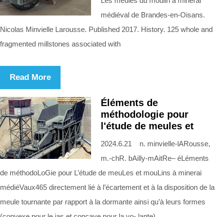
Les meules du moulin à minerai
médiéval de Brandes-en-Oisans.
Nicolas Minvielle Larousse. Published 2017. History. 125 whole and
fragmented millstones associated with
Read More
Éléments de
méthodologie pour
l'étude de meules et
2024.6.21 n. minvielle-lARousse,
m.-chR. bAilly-mAitRe– éLéments
de méthodoLoGie pour L’étude de meuLes et mouLins à minerai
médiéVaux465 directement lié à l’écartement et à la disposition de la
meule tournante par rapport à la dormante ainsi qu’à leurs formes
(convexe pour le jas et concave pour la vo- lante).