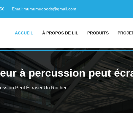
156
Email:
mumumugoods@gmail.com
ACCUEIL
À PROPOS DE LIL
PRODUITS
PROJE
sseur à percussion peut écr
cussion Peut Écraser Un Rocher