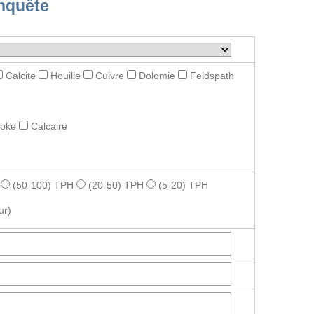
nquête
Calcite
Houille
Cuivre
Dolomie
Feldspath
roke
Calcaire
(50-100) TPH
(20-50) TPH
(5-20) TPH
ur)