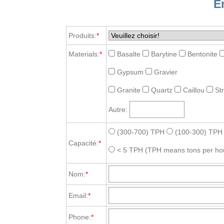
E
Produits:
*
Materials:
*
Basalte
Barytine
Bentonite
Gypsum
Gravier
Granite
Quartz
Caillou
St
Autre:
(300-700) TPH
(100-300) TPH
Capacité:
*
< 5 TPH
(TPH means tons per ho
Nom:
*
Email:
*
Phone:
*