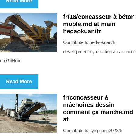
Read More
fr/18/concasseur à béton
moble.md at main
hedaokuan/fr
Contribute to hedaokuan/fr
development by creating an account
on GitHub.
Read More
fr/concasseur à
mâchoires dessin
comment ça marche.md
at
Contribute to liyingliang2022/fr