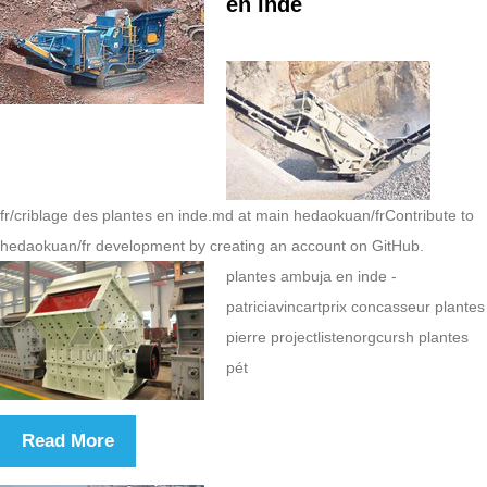
en inde
fr/criblage des plantes en inde.md at main hedaokuan/frContribute to
hedaokuan/fr development by creating an account on GitHub.
plantes ambuja en inde -
patriciavincartprix concasseur plantes
pierre projectlistenorgcursh plantes
pét
Read More