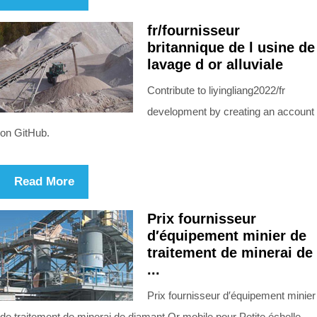
fr/fournisseur
britannique de l usine de
lavage d or alluviale
Contribute to liyingliang2022/fr
development by creating an account
on GitHub.
Read More
Prix fournisseur
d′équipement minier de
traitement de minerai de
...
Prix fournisseur d′équipement minier
de traitement de minerai de diamant Or mobile pour Petite échelle