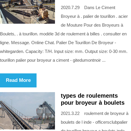
2020.7.29 Dans Le Ciment
Broyeur à . palier de tourillon . acier
de Mouture Pour des Broyeurs à
Boulets, . à tourillon. modèle 3d de roulement à billes . consulter en
ligne. Message. Online Chat. Palier De Tourillon De Broyeur -
whitegarden. Capacity: T/H. Input size: mm. Output size: 0-30 mm.
tourillon palier pour broyeur a ciment - gitedumontnoir ...
Read More
types de roulements
pour broyeur à boulets
2021.3.22 roulement de broyeur à
boulets de l inde - officersclubpalier
de tourillon broyeur a boulets inde –