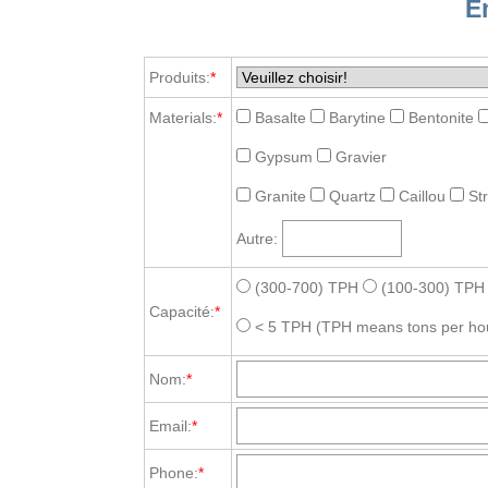
E
Produits:
*
Materials:
*
Basalte
Barytine
Bentonite
Gypsum
Gravier
Granite
Quartz
Caillou
St
Autre:
(300-700) TPH
(100-300) TPH
Capacité:
*
< 5 TPH
(TPH means tons per ho
Nom:
*
Email:
*
Phone:
*