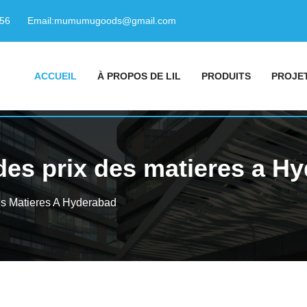
156
Email:
mumumugoods@gmail.com
ACCUEIL
À PROPOS DE LIL
PRODUITS
PROJE
 des prix des matieres a H
es Matieres A Hyderabad