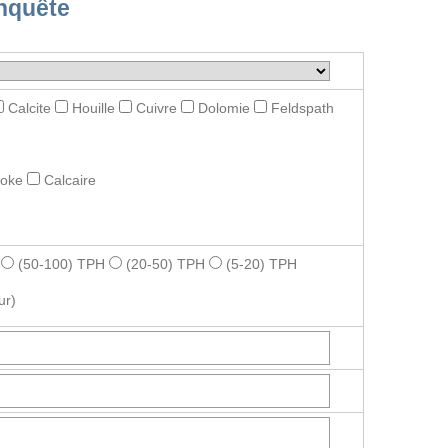
nquête
Calcite
Houille
Cuivre
Dolomie
Feldspath
roke
Calcaire
(50-100) TPH
(20-50) TPH
(5-20) TPH
ur)