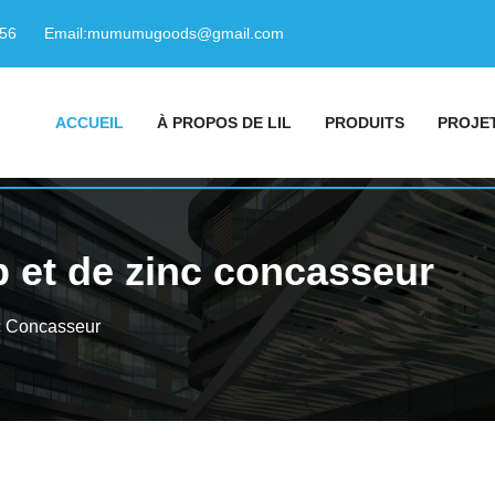
156
Email:
mumumugoods@gmail.com
ACCUEIL
À PROPOS DE LIL
PRODUITS
PROJE
 et de zinc concasseur
c Concasseur