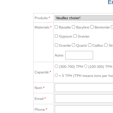
E
Produits:
*
Materials:
*
Basalte
Barytine
Bentonite
Gypsum
Gravier
Granite
Quartz
Caillou
St
Autre:
(300-700) TPH
(100-300) TPH
Capacité:
*
< 5 TPH
(TPH means tons per ho
Nom:
*
Email:
*
Phone:
*