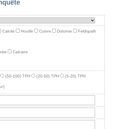
nquête
Calcite
Houille
Cuivre
Dolomie
Feldspath
roke
Calcaire
(50-100) TPH
(20-50) TPH
(5-20) TPH
ur)