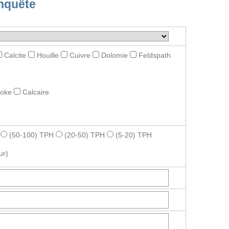
nquête
Calcite
Houille
Cuivre
Dolomie
Feldspath
roke
Calcaire
(50-100) TPH
(20-50) TPH
(5-20) TPH
ur)