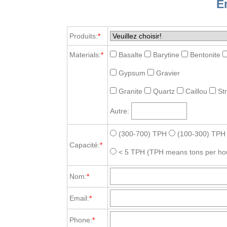
E
Produits:
*
Materials:
*
Basalte
Barytine
Bentonite
Gypsum
Gravier
Granite
Quartz
Caillou
St
Autre:
(300-700) TPH
(100-300) TPH
Capacité:
*
< 5 TPH
(TPH means tons per ho
Nom:
*
Email:
*
Phone:
*