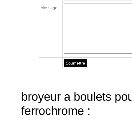
Message:
broyeur a boulets po
ferrochrome :