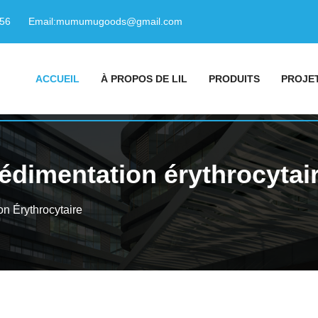
156
Email:
mumumugoods@gmail.com
ACCUEIL
À PROPOS DE LIL
PRODUITS
PROJE
sédimentation érythrocytai
n Érythrocytaire