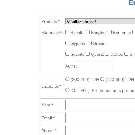
E
Produits:
*
Materials:
*
Basalte
Barytine
Bentonite
Gypsum
Gravier
Granite
Quartz
Caillou
St
Autre:
(300-700) TPH
(100-300) TPH
Capacité:
*
< 5 TPH
(TPH means tons per ho
Nom:
*
Email:
*
Phone:
*