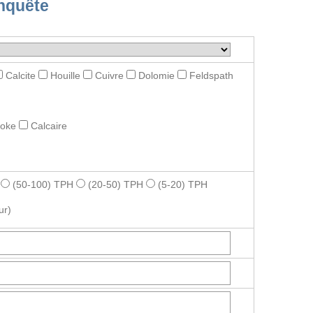
nquête
Calcite
Houille
Cuivre
Dolomie
Feldspath
roke
Calcaire
(50-100) TPH
(20-50) TPH
(5-20) TPH
ur)