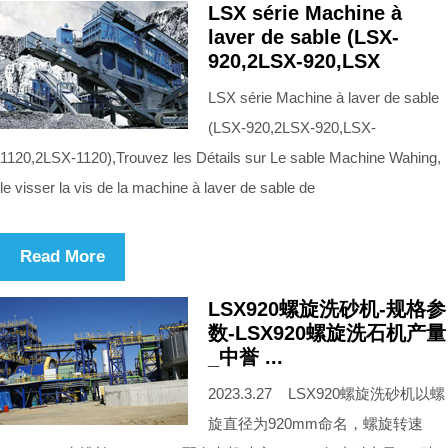
LSX série Machine à
laver de sable (LSX-
920,2LSX-920,LSX
LSX série Machine à laver de sable
(LSX-920,2LSX-920,LSX-
1120,2LSX-1120),Trouvez les Détails sur Le sable Machine Wahing,
le visser la vis de la machine à laver de sable de
Read More
LSX920螺旋洗砂机-规格参
数-LSX920螺旋洗石机产量
_中誉 ...
2023.3.27 LSX920螺旋洗砂机以螺
旋直径为920mm命名，螺旋转速