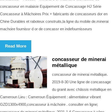
concasseur en malaisie Equipement de Concassage HJ Série
Concasseur à Mâchoires Prix + fabricants de concasseurs dor en
Chine Durables et raboteux construits,la ligne du mobile de.minerai
machoire fournissr d or de concassr en indefournisseurs
Read More
concasseur de minerai
métallique
concasseur de minerai métallique.
2019-8-30 Une ligne de concassage
du granit avec châssis métallique en
Cameroun Lieu : Cameroun Équipement : alimentateur vibrant
GZD1300x4900,concasseur à mâchoire . consulter en ligne;
concasseur de minerai métallique. 2021-1-6 Concasseur à cône