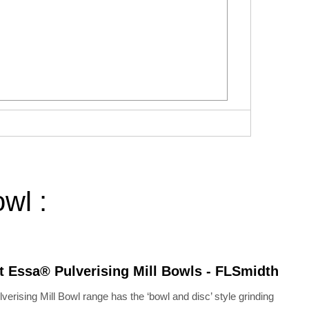
owl :
t Essa® Pulverising Mill Bowls - FLSmidth
ising Mill Bowl range has the ‘bowl and disc’ style grinding