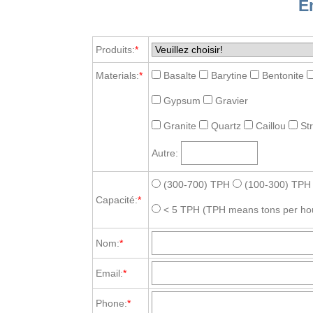
E
Produits:
*
Materials:
*
Basalte
Barytine
Bentonite
Gypsum
Gravier
Granite
Quartz
Caillou
St
Autre:
(300-700) TPH
(100-300) TPH
Capacité:
*
< 5 TPH
(TPH means tons per ho
Nom:
*
Email:
*
Phone:
*