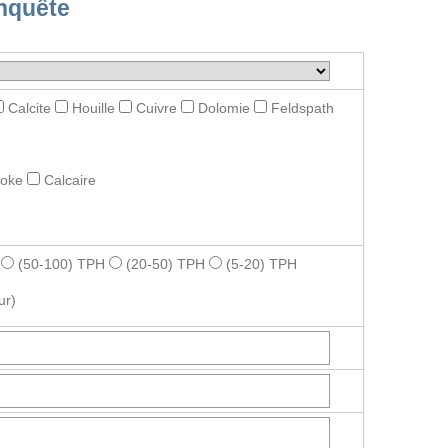
nquête
Calcite
Houille
Cuivre
Dolomie
Feldspath
roke
Calcaire
(50-100) TPH
(20-50) TPH
(5-20) TPH
ur)