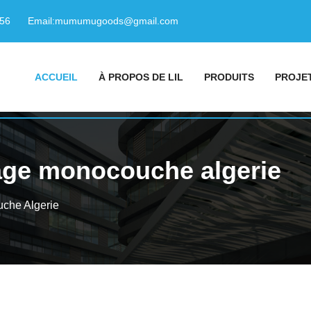
156
Email:
mumumugoods@gmail.com
ACCUEIL
À PROPOS DE LIL
PRODUITS
PROJE
age monocouche algerie
che Algerie