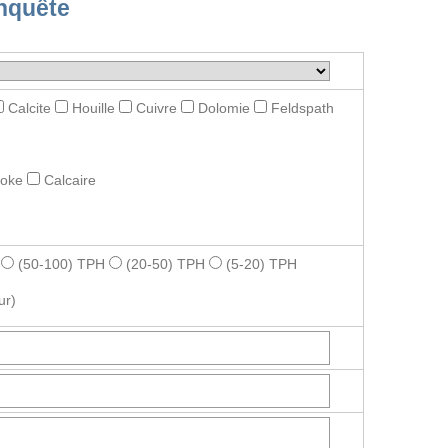
nquête
Calcite
Houille
Cuivre
Dolomie
Feldspath
roke
Calcaire
(50-100) TPH
(20-50) TPH
(5-20) TPH
ur)