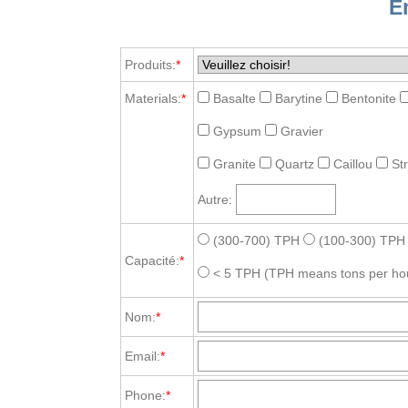
E
Produits:
*
Materials:
*
Basalte
Barytine
Bentonite
Gypsum
Gravier
Granite
Quartz
Caillou
St
Autre:
(300-700) TPH
(100-300) TPH
Capacité:
*
< 5 TPH
(TPH means tons per ho
Nom:
*
Email:
*
Phone:
*