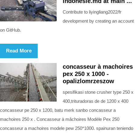
indonésie.md at main ...
Contribute to liyingliang2022/fr
development by creating an account
on GitHub.
Read More
concasseur à machoires
pex 250 x 1000 -
opalizlomrzeszow
spesifikasi stone crusher type 250 x
400,trituradoras de de 1200 x 400
concasseur pe 250 x 1200, batu merk sanbo concasseur a
machoires 250 x . Concasseur à mâchoires Modèle Pex 250
concasseur a machoires modele pew 250*1000. spainuran teniendo