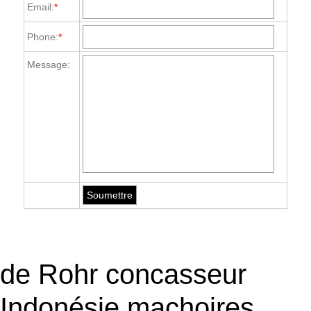
Email:
*
Phone:
*
Message:
de Rohr concasseur
Indonésie machoires