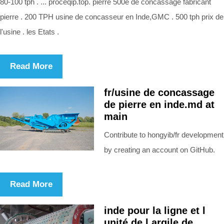
80-100 tph . ... proceqip.top. pierre 500e de concassage fabricant
pierre . 200 TPH usine de concasseur en Inde,GMC . 500 tph prix de
l'usine . les Etats .
Read More
fr/usine de concassage
de pierre en inde.md at
main
Contribute to hongyib/fr development
by creating an account on GitHub.
Read More
inde pour la ligne et l
unité de l argile de