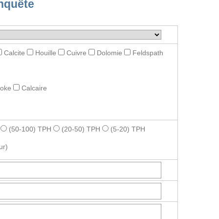
nquête
Calcite
Houille
Cuivre
Dolomie
Feldspath
roke
Calcaire
(50-100) TPH
(20-50) TPH
(5-20) TPH
ur)