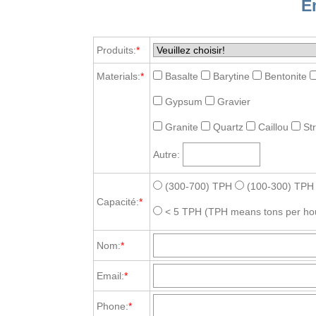
E
Produits:
*
Materials:
*
Basalte
Barytine
Bentonite
Gypsum
Gravier
Granite
Quartz
Caillou
St
Autre:
(300-700) TPH
(100-300) TPH
Capacité:
*
< 5 TPH
(TPH means tons per ho
Nom:
*
Email:
*
Phone:
*