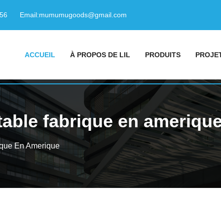
156
Email:
mumumugoods@gmail.com
ACCUEIL
À PROPOS DE LIL
PRODUITS
PROJE
table fabrique en ameriqu
ique En Amerique