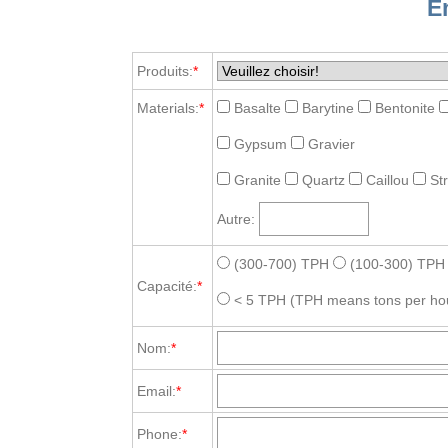
E
Produits:
*
Materials:
*
Basalte
Barytine
Bentonite
Gypsum
Gravier
Granite
Quartz
Caillou
St
Autre:
(300-700) TPH
(100-300) TPH
Capacité:
*
< 5 TPH
(TPH means tons per ho
Nom:
*
Email:
*
Phone:
*