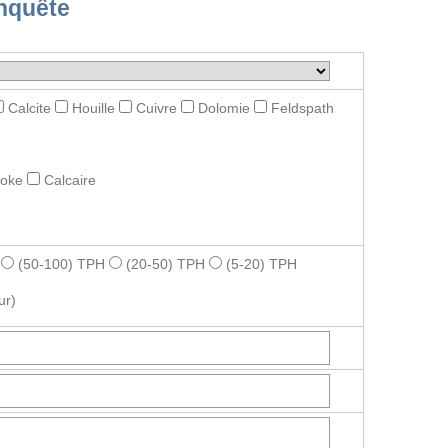
nquête
Calcite
Houille
Cuivre
Dolomie
Feldspath
roke
Calcaire
(50-100) TPH
(20-50) TPH
(5-20) TPH
ur)