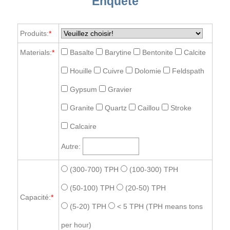
Enquête
Produits:
*
Materials:
*
Basalte
Barytine
Bentonite
Calcite
Houille
Cuivre
Dolomie
Feldspath
Gypsum
Gravier
Granite
Quartz
Caillou
Stroke
Calcaire
Autre:
(300-700) TPH
(100-300) TPH
(50-100) TPH
(20-50) TPH
Capacité:
*
(5-20) TPH
< 5 TPH
(TPH means tons
per hour)