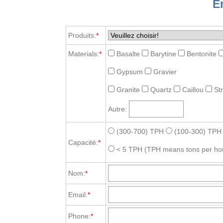
E
Produits:
*
Materials:
*
Basalte
Barytine
Bentonite
Gypsum
Gravier
Granite
Quartz
Caillou
St
Autre:
(300-700) TPH
(100-300) TPH
Capacité:
*
< 5 TPH
(TPH means tons per ho
Nom:
*
Email:
*
Phone:
*