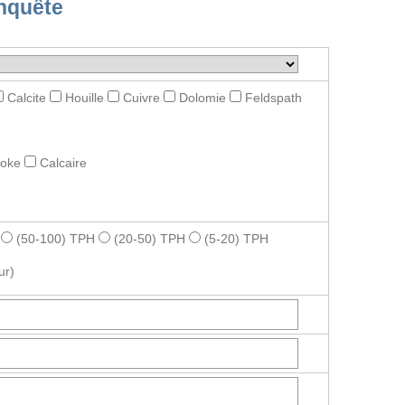
nquête
Calcite
Houille
Cuivre
Dolomie
Feldspath
roke
Calcaire
(50-100) TPH
(20-50) TPH
(5-20) TPH
ur)