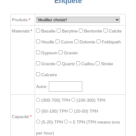
Enquête
Produits:
*
Materials:
*
Basalte
Barytine
Bentonite
Calcite
Houille
Cuivre
Dolomie
Feldspath
Gypsum
Gravier
Granite
Quartz
Caillou
Stroke
Calcaire
Autre:
(300-700) TPH
(100-300) TPH
(50-100) TPH
(20-50) TPH
Capacité:
*
(5-20) TPH
< 5 TPH
(TPH means tons
per hour)