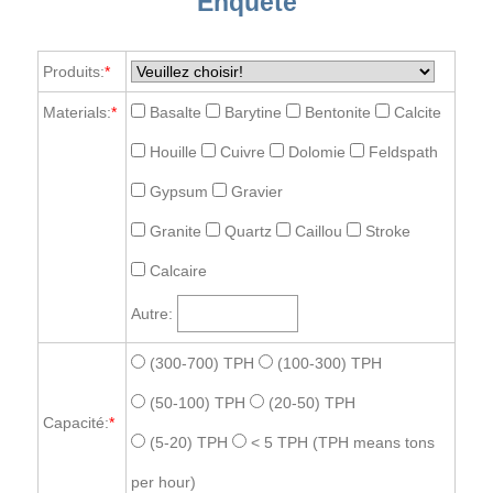
Enquête
Produits:
*
Materials:
*
Basalte
Barytine
Bentonite
Calcite
Houille
Cuivre
Dolomie
Feldspath
Gypsum
Gravier
Granite
Quartz
Caillou
Stroke
Calcaire
Autre:
(300-700) TPH
(100-300) TPH
(50-100) TPH
(20-50) TPH
Capacité:
*
(5-20) TPH
< 5 TPH
(TPH means tons
per hour)