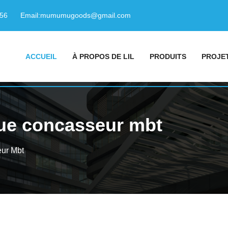
156
Email:
mumumugoods@gmail.com
ACCUEIL
À PROPOS DE LIL
PRODUITS
PROJE
ue concasseur mbt
ur Mbt