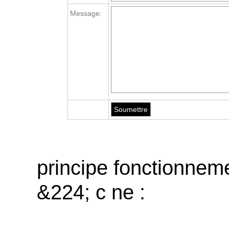
Message:
principe fonctionnem
&224; c ne :