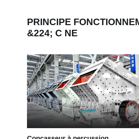
PRINCIPE FONCTIONN
&224; C NE
Concasseur à percussion