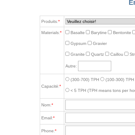
E
Produits:
*
Materials:
*
Basalte
Barytine
Bentonite
Gypsum
Gravier
Granite
Quartz
Caillou
St
Autre:
(300-700) TPH
(100-300) TPH
Capacité:
*
< 5 TPH
(TPH means tons per ho
Nom:
*
Email:
*
Phone:
*