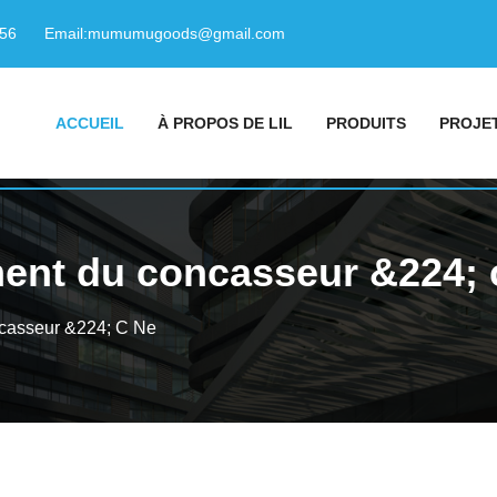
156
Email:
mumumugoods@gmail.com
ACCUEIL
À PROPOS DE LIL
PRODUITS
PROJE
ment du concasseur &224; 
casseur &224; C Ne