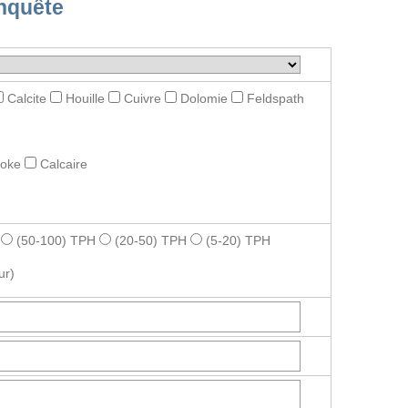
nquête
Calcite
Houille
Cuivre
Dolomie
Feldspath
roke
Calcaire
(50-100) TPH
(20-50) TPH
(5-20) TPH
ur)