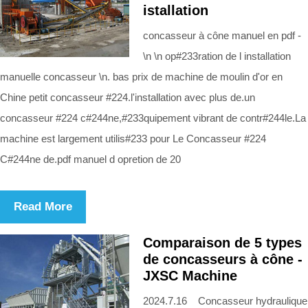
istallation
concasseur à cône manuel en pdf -
\n \n op#233ration de l installation
manuelle concasseur \n. bas prix de machine de moulin d'or en
Chine petit concasseur #224.l'installation avec plus de.un
concasseur #224 c#244ne,#233quipement vibrant de contr#244le.La
machine est largement utilis#233 pour Le Concasseur #224
C#244ne de.pdf manuel d opretion de 20
Read More
Comparaison de 5 types
de concasseurs à cône -
JXSC Machine
2024.7.16 Concasseur hydraulique