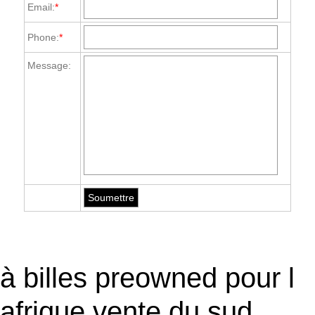
Email:
*
Phone:
*
Message:
à billes preowned pour l
afrique vente du sud