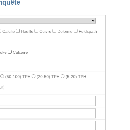
nquête
Calcite
Houille
Cuivre
Dolomie
Feldspath
roke
Calcaire
(50-100) TPH
(20-50) TPH
(5-20) TPH
ur)