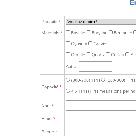
E
Produits:
*
Materials:
*
Basalte
Barytine
Bentonite
Gypsum
Gravier
Granite
Quartz
Caillou
St
Autre:
(300-700) TPH
(100-300) TPH
Capacité:
*
< 5 TPH
(TPH means tons per ho
Nom:
*
Email:
*
Phone:
*