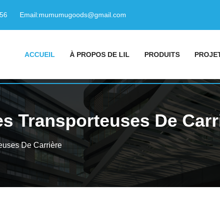
156
Email:
mumumugoods@gmail.com
ACCUEIL
À PROPOS DE LIL
PRODUITS
PROJE
es Transporteuses De Carr
euses De Carrière