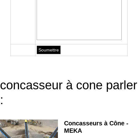
concasseur à cone parler
:
Concasseurs à Cône -
MEKA