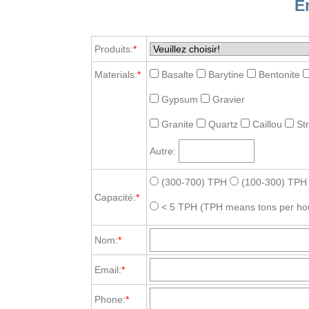
E
Produits:
*
Materials:
*
Basalte
Barytine
Bentonite
Gypsum
Gravier
Granite
Quartz
Caillou
St
Autre:
(300-700) TPH
(100-300) TPH
Capacité:
*
< 5 TPH
(TPH means tons per ho
Nom:
*
Email:
*
Phone:
*