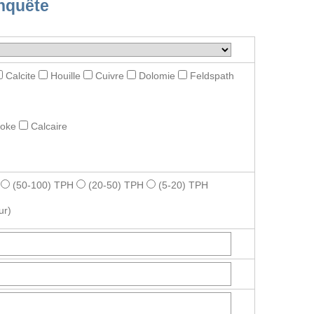
nquête
Calcite
Houille
Cuivre
Dolomie
Feldspath
roke
Calcaire
(50-100) TPH
(20-50) TPH
(5-20) TPH
ur)