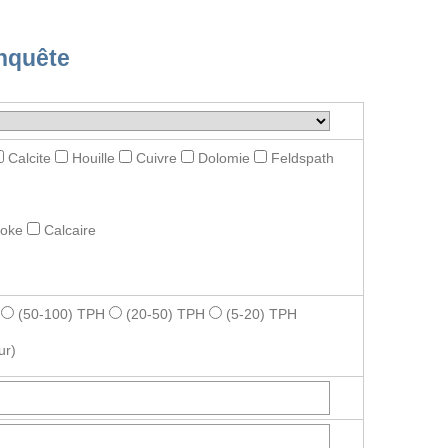
nquête
Calcite
Houille
Cuivre
Dolomie
Feldspath
roke
Calcaire
(50-100) TPH
(20-50) TPH
(5-20) TPH
ur)