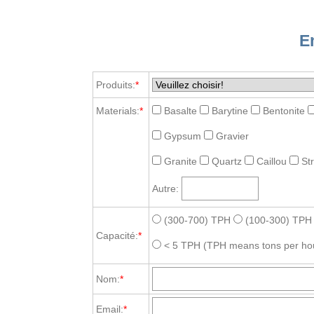
E
Produits:
*
Materials:
*
Basalte
Barytine
Bentonite
Gypsum
Gravier
Granite
Quartz
Caillou
St
Autre:
(300-700) TPH
(100-300) TPH
Capacité:
*
< 5 TPH
(TPH means tons per ho
Nom:
*
Email:
*