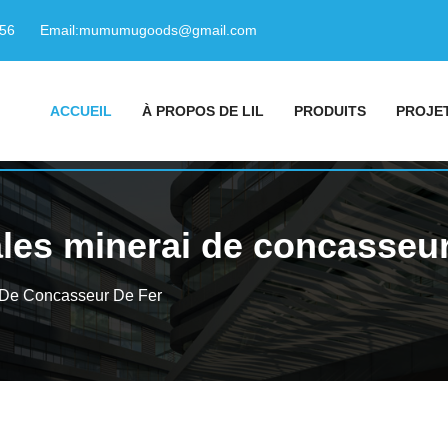
156
Email:
mumumugoods@gmail.com
ACCUEIL
À PROPOS DE LIL
PRODUITS
PROJE
ales minerai de concasseur
i De Concasseur De Fer