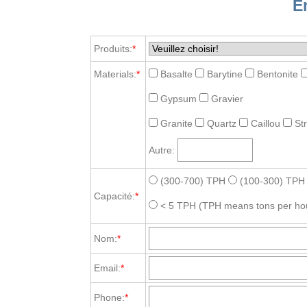
E
Produits:
*
Materials:
*
Basalte
Barytine
Bentonite
Gypsum
Gravier
Granite
Quartz
Caillou
St
Autre:
(300-700) TPH
(100-300) TPH
Capacité:
*
< 5 TPH
(TPH means tons per ho
Nom:
*
Email:
*
Phone:
*