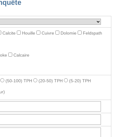
nquête
Calcite
Houille
Cuivre
Dolomie
Feldspath
roke
Calcaire
(50-100) TPH
(20-50) TPH
(5-20) TPH
ur)