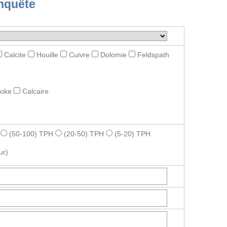
nquête
Calcite
Houille
Cuivre
Dolomie
Feldspath
roke
Calcaire
(50-100) TPH
(20-50) TPH
(5-20) TPH
ur)