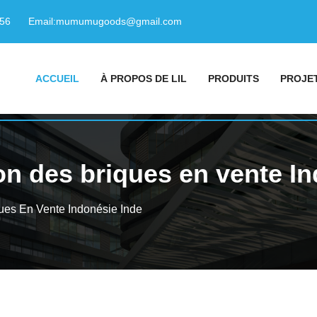
156
Email:
mumumugoods@gmail.com
ACCUEIL
À PROPOS DE LIL
PRODUITS
PROJE
on des briques en vente I
ues En Vente Indonésie Inde