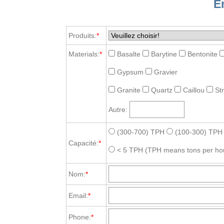
E
Produits:
*
Materials:
*
Basalte
Barytine
Bentonite
Gypsum
Gravier
Granite
Quartz
Caillou
St
Autre:
(300-700) TPH
(100-300) TPH
Capacité:
*
< 5 TPH
(TPH means tons per ho
Nom:
*
Email:
*
Phone:
*