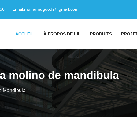
156
Email:
mumumugoods@gmail.com
ACCUEIL
À PROPOS DE LIL
PRODUITS
PROJE
da molino de mandibula
e Mandibula