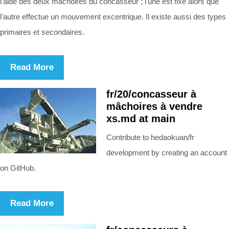
l'aide des deux mâchoires du concasseur ; l'une est fixe alors que
l'autre effectue un mouvement excentrique. Il existe aussi des types
primaires et secondaires.
Read More
fr/20/concasseur à
mâchoires à vendre
xs.md at main
Contribute to hedaokuan/fr
development by creating an account
on GitHub.
Read More