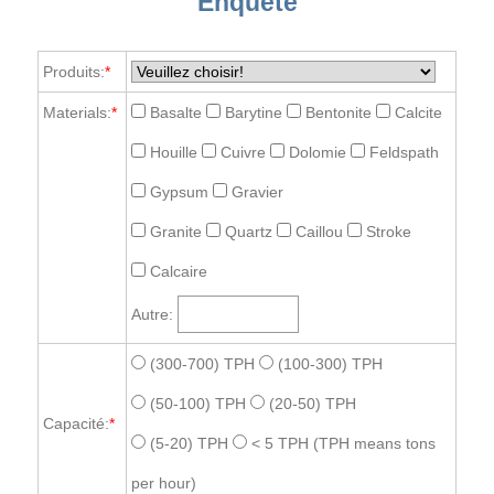
Enquête
Produits:
*
Materials:
*
Basalte
Barytine
Bentonite
Calcite
Houille
Cuivre
Dolomie
Feldspath
Gypsum
Gravier
Granite
Quartz
Caillou
Stroke
Calcaire
Autre:
(300-700) TPH
(100-300) TPH
(50-100) TPH
(20-50) TPH
Capacité:
*
(5-20) TPH
< 5 TPH
(TPH means tons
per hour)