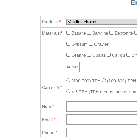
E
Produits:
*
Materials:
*
Basalte
Barytine
Bentonite
Gypsum
Gravier
Granite
Quartz
Caillou
St
Autre:
(300-700) TPH
(100-300) TPH
Capacité:
*
< 5 TPH
(TPH means tons per ho
Nom:
*
Email:
*
Phone:
*