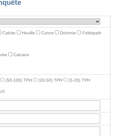
nquête
Calcite
Houille
Cuivre
Dolomie
Feldspath
roke
Calcaire
(50-100) TPH
(20-50) TPH
(5-20) TPH
ur)