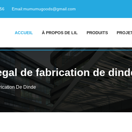
156
Email:
mumumugoods@gmail.com
ACCUEIL
À PROPOS DE LIL
PRODUITS
PROJE
gal de fabrication de dind
rication De Dinde