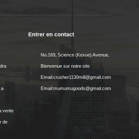
Entrer en contact
No.169, Science (Kexue) Avenue,
edra
Bienvenue sur notre site
Email:
crusher1130mill@gmail.com
 a
Email:
mumumugoods@gmail.com
a vente
r de