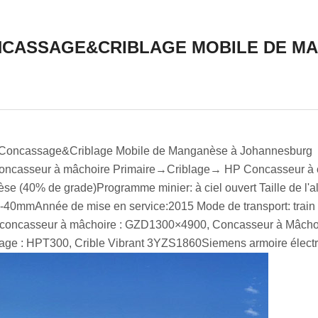
CONCASSAGE&CRIBLAGE MOBILE DE 
e Concassage&Criblage Mobile de Manganèse à Johannesburg
→ Concasseur à mâchoire Primaire→Criblage→ HP Concasseur à
nèse (40% de grade)
Programme minier: à ciel ouvert Taille de l'
: -40mm
Année de mise en service:2015 Mode de transport: trai
e de concasseur à mâchoire : GZD1300×4900, Concasseur à Mâc
lage : HPT300, Crible Vibrant 3YZS1860
Siemens armoire élect