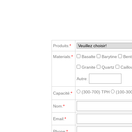
Produits:
*
Materials:
*
Basalte
Barytine
Bent
Granite
Quartz
Caillo
Autre:
(300-700) TPH
(100-30
Capacité:
*
Nom:
*
Email:
*
Phone:
*