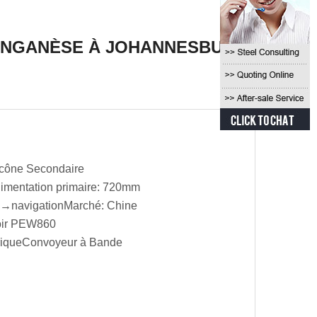
MANGANÈSE À JOHANNESBURG
 cône Secondaire
alimentation primaire: 720mm
n →navigation
Marché: Chine
hoir PEW860
rique
Convoyeur à Bande