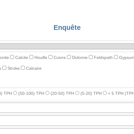
Enquête
onite
Calcite
Houille
Cuivre
Dolomie
Feldspath
Gypsu
u
Stroke
Calcaire
0) TPH
(50-100) TPH
(20-50) TPH
(5-20) TPH
< 5 TPH
(TPH